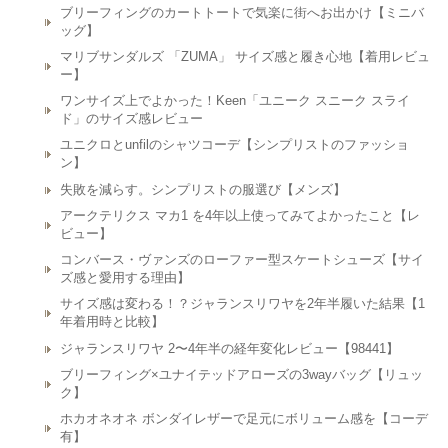
ブリーフィングのカートトートで気楽に街へお出かけ【ミニバ
ッグ】
マリブサンダルズ 「ZUMA」 サイズ感と履き心地【着用レビュ
ー】
ワンサイズ上でよかった！Keen「ユニーク スニーク スライ
ド」のサイズ感レビュー
ユニクロとunfilのシャツコーデ【シンプリストのファッショ
ン】
失敗を減らす。シンプリストの服選び【メンズ】
アークテリクス マカ1 を4年以上使ってみてよかったこと【レ
ビュー】
コンバース・ヴァンズのローファー型スケートシューズ【サイ
ズ感と愛用する理由】
サイズ感は変わる！？ジャランスリワヤを2年半履いた結果【1
年着用時と比較】
ジャランスリワヤ 2〜4年半の経年変化レビュー【98441】
ブリーフィング×ユナイテッドアローズの3wayバッグ【リュッ
ク】
ホカオネオネ ボンダイレザーで足元にボリューム感を【コーデ
有】