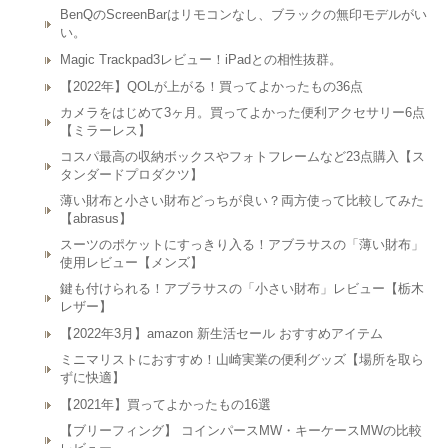
BenQのScreenBarはリモコンなし、ブラックの無印モデルがい
い。
Magic Trackpad3レビュー！iPadとの相性抜群。
【2022年】QOLが上がる！買ってよかったもの36点
カメラをはじめて3ヶ月。買ってよかった便利アクセサリー6点
【ミラーレス】
コスパ最高の収納ボックスやフォトフレームなど23点購入【ス
タンダードプロダクツ】
薄い財布と小さい財布どっちが良い？両方使って比較してみた
【abrasus】
スーツのポケットにすっきり入る！アブラサスの「薄い財布」
使用レビュー【メンズ】
鍵も付けられる！アブラサスの「小さい財布」レビュー【栃木
レザー】
【2022年3月】amazon 新生活セール おすすめアイテム
ミニマリストにおすすめ！山崎実業の便利グッズ【場所を取ら
ずに快適】
【2021年】買ってよかったもの16選
【ブリーフィング】 コインパースMW・キーケースMWの比較