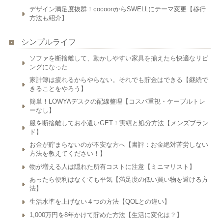
デザイン満足度抜群！cocoonからSWELLにテーマ変更【移行
方法も紹介】
シンプルライフ
ソファを断捨離して、動かしやすい家具を揃えたら快適なリビ
ングになった
家計簿は疲れるからやらない。それでも貯金はできる【継続で
きることをやろう】
簡単！LOWYAデスクの配線整理【コスパ重視・ケーブルトレ
ーなし】
服を断捨離してお小遣いGET！実績と処分方法【メンズブラン
ド】
お金が貯まらないのが不安な方へ【書評：お金絶対苦労しない
方法を教えてください！】
物が増える人は隠れた所有コストに注意【ミニマリスト】
あったら便利はなくても平気【満足度の低い買い物を避ける方
法】
生活水準を上げない４つの方法【QOLとの違い】
1,000万円を8年かけて貯めた方法【生活に変化は？】