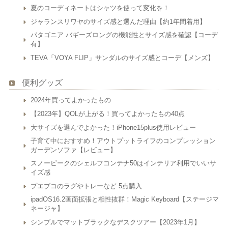
夏のコーディネートはシャツを使って変化を！
ジャランスリワヤのサイズ感と選んだ理由【約1年間着用】
パタゴニア バギーズロングの機能性とサイズ感を確認【コーデ
有】
TEVA「VOYA FLIP」サンダルのサイズ感とコーデ【メンズ】
便利グッズ
2024年買ってよかったもの
【2023年】QOLが上がる！買ってよかったもの40点
大サイズを選んでよかった！iPhone15plus使用レビュー
子育て中におすすめ！アウトプットライフのコンプレッション
ガーデンソファ【レビュー】
スノーピークのシェルフコンテナ50はインテリア利用でいいサ
イズ感
プエブコのラグやトレーなど 5点購入
ipadOS16.2画面拡張と相性抜群！Magic Keyboard【ステージマ
ネージャ】
シンプルでマットブラックなデスクツアー【2023年1月】