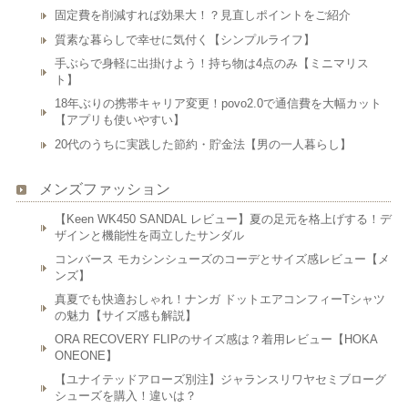
固定費を削減すれば効果大！？見直しポイントをご紹介
質素な暮らしで幸せに気付く【シンプルライフ】
手ぶらで身軽に出掛けよう！持ち物は4点のみ【ミニマリス
ト】
18年ぶりの携帯キャリア変更！povo2.0で通信費を大幅カット
【アプリも使いやすい】
20代のうちに実践した節約・貯金法【男の一人暮らし】
メンズファッション
【Keen WK450 SANDAL レビュー】夏の足元を格上げする！デ
ザインと機能性を両立したサンダル
コンバース モカシンシューズのコーデとサイズ感レビュー【メ
ンズ】
真夏でも快適おしゃれ！ナンガ ドットエアコンフィーTシャツ
の魅力【サイズ感も解説】
ORA RECOVERY FLIPのサイズ感は？着用レビュー【HOKA
ONEONE】
【ユナイテッドアローズ別注】ジャランスリワヤセミブローグ
シューズを購入！違いは？